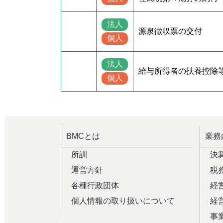
法人
源泉徴収票の交付
個人
法人
給与所得者の扶養控除
個人
BMCとは
業務
所訓
決
運営方針
税
各種行政団体
経
個人情報の取り扱いについて
経
事