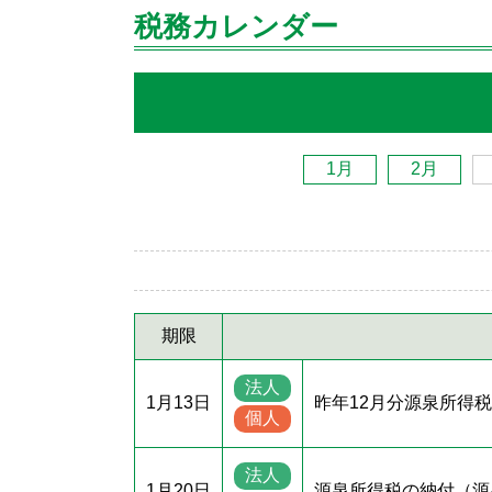
税務カレンダー
1月
2月
期限
法人
1月13日
昨年12月分源泉所得
個人
法人
1月20日
源泉所得税の納付（源