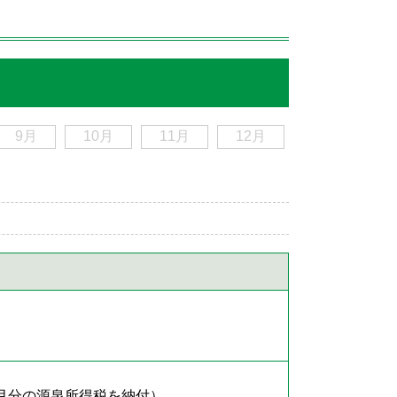
9月
10月
11月
12月
月分の源泉所得税を納付）