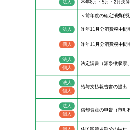
法人
本年8月・5月・2月決
＜前年度の確定消費税額
法人
昨年11月分消費税中間
個人
昨年11月分消費税中間
法人
法定調書（源泉徴収票
個人
法人
給与支払報告書の提出
個人
法人
償却資産の申告（市町
個人
個人
住民税第４期分の納付